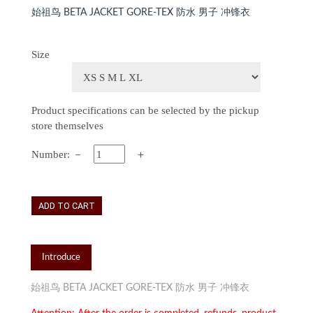
始祖鸟 BETA JACKET GORE-TEX 防水 男子 冲锋衣
Size
Product specifications can be selected by the pickup
store themselves
Number:
－
＋
ADD TO CART
Introduce
始祖鸟 BETA JACKET GORE-TEX 防水 男子 冲锋衣