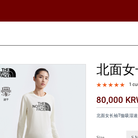
北面女
1 cu
80,000 K
北面女长袖T恤吸湿速干休
Size