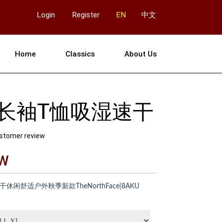
Login
Register
EN
中文
Home
Classics
About Us
长袖T恤吸湿速干
stomer review
RW
闲舒适户外秋季新款TheNorthFace|8AKU