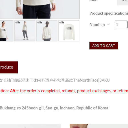
Product specification
Number:
－
ADD TO CART
troduce
女长袖T恤吸湿速干休闲舒适户外秋季新款TheNorthFace|8AKU
tion: After the order is completed, refunds, product exchanges, or retur
 Bukhang-ro 245beon-gil, Seo-gu, Incheon, Republic of Korea ​