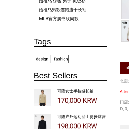
始祖鸟 保暖 男子 抓绒衫
始祖鸟男款连帽速干长袖
MLB官方虞书欣同款
Tags
design
fashion
In
Best Sellers
北面
可隆女士半拉链长袖
Atten
170,000 KRW
门店:
D, 3,
可隆户外运动登山徒步露营
198,000 KRW